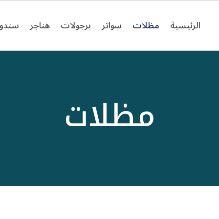
الرئيسية
مظلات
سواتر
برجولات
هناجر
سندو
مظلات